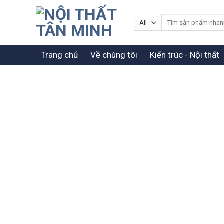
Skip
to
Tìm
kiếm:
content
Trang chủ
Về chúng tôi
Kiến trúc - Nội thất