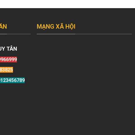
ÁN
MẠNG XÃ HỘI
UY TÂN
9966999
83825
123456789