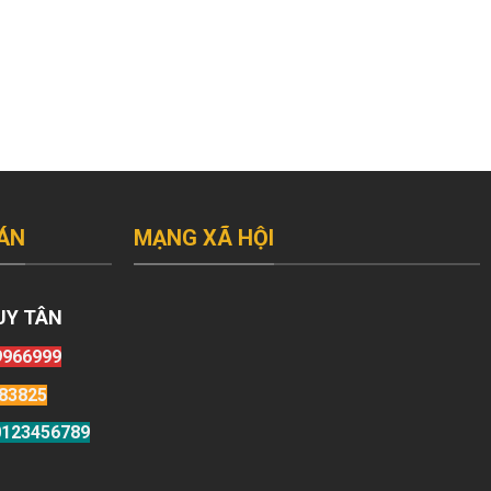
ÁN
MẠNG XÃ HỘI
UY TÂN
9966999
83825
123456789