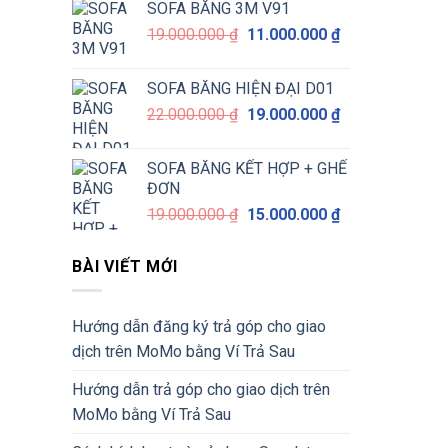
SOFA BĂNG 3M V91
9.000.000 ₫.
là:
Giá
Giá
19.000.000
₫
11.000.000
₫
7.000.000 ₫.
gốc
hiện
là:
tại
SOFA BĂNG HIỆN ĐẠI D01
19.000.000 ₫.
là:
Giá
Giá
22.000.000
₫
19.000.000
₫
11.000.000 ₫.
gốc
hiện
là:
tại
SOFA BĂNG KẾT HỢP + GHẾ
22.000.000 ₫.
là:
ĐƠN
19.000.000 ₫.
Giá
Giá
19.000.000
₫
15.000.000
₫
gốc
hiện
là:
tại
BÀI VIẾT MỚI
19.000.000 ₫.
là:
15.000.000 ₫.
Hướng dẫn đăng ký trả góp cho giao
dịch trên MoMo bằng Ví Trả Sau
Hướng dẫn trả góp cho giao dịch trên
MoMo bằng Ví Trả Sau