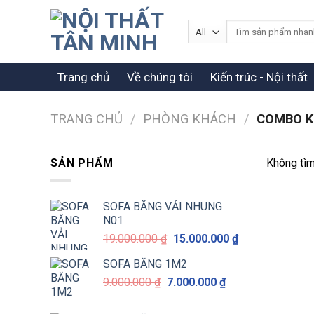
Skip
to
Tìm
kiếm:
content
Trang chủ
Về chúng tôi
Kiến trúc - Nội thất
TRANG CHỦ
/
PHÒNG KHÁCH
/
COMBO KỆ
SẢN PHẨM
Không tìm
SOFA BĂNG VẢI NHUNG
N01
Giá
Giá
19.000.000
₫
15.000.000
₫
gốc
hiện
SOFA BĂNG 1M2
là:
tại
Giá
Giá
9.000.000
₫
7.000.000
19.000.000 ₫.
₫
là:
gốc
hiện
15.000.000 ₫.
là:
tại