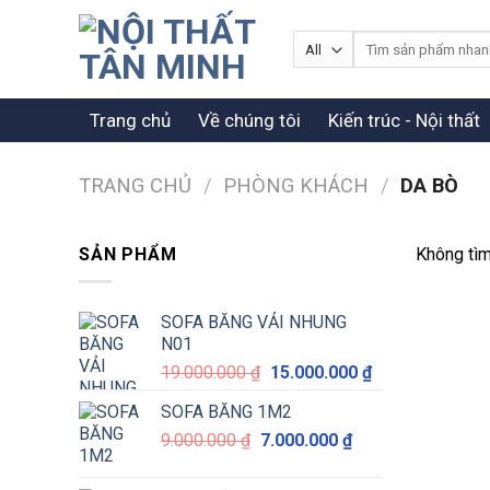
Skip
to
Tìm
kiếm:
content
Trang chủ
Về chúng tôi
Kiến trúc - Nội thất
TRANG CHỦ
/
PHÒNG KHÁCH
/
DA BÒ
SẢN PHẨM
Không tìm
SOFA BĂNG VẢI NHUNG
N01
Giá
Giá
19.000.000
₫
15.000.000
₫
gốc
hiện
SOFA BĂNG 1M2
là:
tại
Giá
Giá
9.000.000
₫
7.000.000
19.000.000 ₫.
₫
là:
gốc
hiện
15.000.000 ₫.
là:
tại