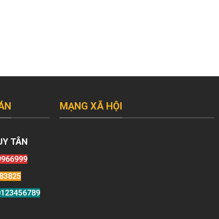
ÁN
MẠNG XÃ HỘI
UY TÂN
9966999
83825
123456789