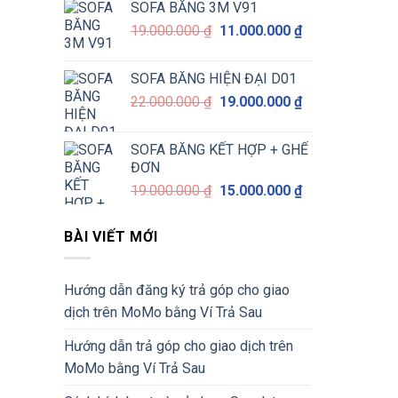
SOFA BĂNG 3M V91
9.000.000 ₫.
là:
Giá
Giá
19.000.000
₫
11.000.000
₫
7.000.000 ₫.
gốc
hiện
là:
tại
SOFA BĂNG HIỆN ĐẠI D01
19.000.000 ₫.
là:
Giá
Giá
22.000.000
₫
19.000.000
₫
11.000.000 ₫.
gốc
hiện
là:
tại
SOFA BĂNG KẾT HỢP + GHẾ
22.000.000 ₫.
là:
ĐƠN
19.000.000 ₫.
Giá
Giá
19.000.000
₫
15.000.000
₫
gốc
hiện
là:
tại
BÀI VIẾT MỚI
19.000.000 ₫.
là:
15.000.000 ₫.
Hướng dẫn đăng ký trả góp cho giao
dịch trên MoMo bằng Ví Trả Sau
Hướng dẫn trả góp cho giao dịch trên
MoMo bằng Ví Trả Sau