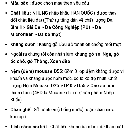
Màu sắc :
được chọn màu theo yêu cầu
Chất liệu : NHUNG
nhập khẩu HÀN QUỐC ( được thay
đổi chất liệu da) (
(
Thứ tự tăng dần về chất lượng Da:
Simili > Giả Da > Da Công Nghiệp (PU) > Da
Microfiber > Da bò thật
)
Khung sườn :
Khung gỗ Dầu đỏ tự nhiên chống mối mọt
Ngoài ra chúng tôi còn nhận làm
khung gỗ sồi Nga, gỗ
óc chó, gỗ Thông, Xoan đào
Nệm (đệm) mousse D55:
Gồm 3 lớp đệm kháng được vi
khuẩn và kháng được nấm mốc, có lò xo trợ nhún.
Chất
lượng Nệm Mousse
D25 > D40 > D55 > Cao su non
thiên nhiên (48D là Mousse chỉ có ở sản phẩm Nhập
Khẩu)
Chân ghế :
Gỗ tự nhiên (chống nước) hoặc chân inox
không rỉ
Tính năng nổi bật :
Chất liệu không bám bụi, dễ tháo giặt