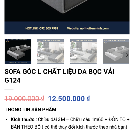
SOFA GÓC L CHẤT LIỆU DA BỌC VẢI
G124
Giá
Giá
19.000.000
₫
12.500.000
₫
gốc
hiện
THÔNG TIN SẢN PHẨM
là:
tại
19.000.000 ₫.
là:
Kích thước
:
Chiều dài 3M – Chiều sâu 1m60 + ĐÔN TO +
12.500.000 ₫
BÀN THEO BỘ ( có thể thay đổi kích thước theo nhà bạn)