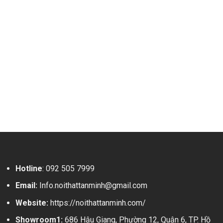
Hotline
:
092 505 7999
Email:
Info.noithattanminh@gmail.com
Website:
https://noithattanminh.com/
Showroom1:
686 Hậu Giang, Phường 12, Quận 6, TP. Hồ