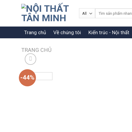
Skip
to
Tìm
kiếm:
content
Trang chủ
Về chúng tôi
Kiến trúc - Nội thất
TRANG CHỦ
-44%