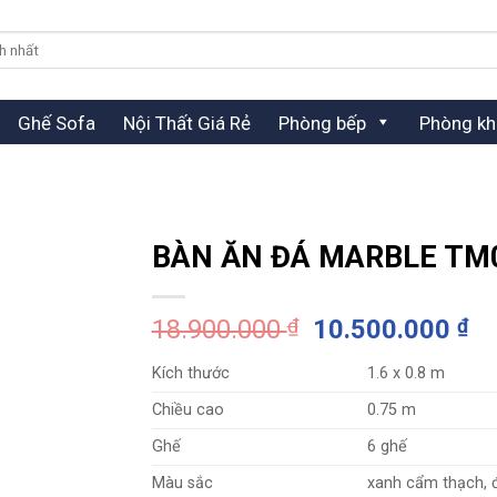
Ghế Sofa
Nội Thất Giá Rẻ
Phòng bếp
Phòng kh
BÀN ĂN ĐÁ MARBLE TM
Giá
Gi
18.900.000
₫
10.500.000
₫
gốc
hi
Kích thước
1.6 x 0.8 m
là:
tạ
18.900.000 ₫.
là:
Chiều cao
0.75 m
10
Ghế
6 ghế
Màu sắc
xanh cẩm thạch, đ