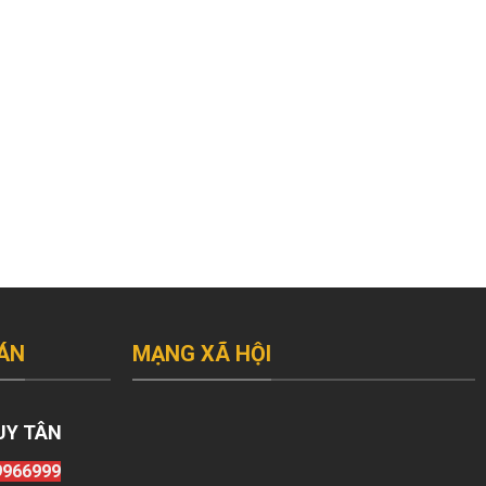
ÁN
MẠNG XÃ HỘI
UY TÂN
9966999