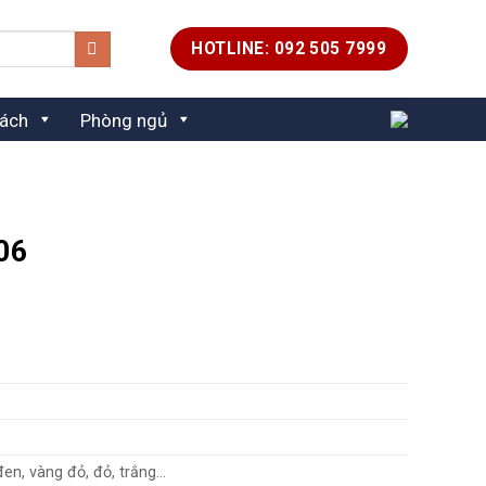
HOTLINE: 092 505 7999
ách
Phòng ngủ
06
á
ện
i
.500.000 ₫.
en, vàng đỏ, đỏ, trắng…