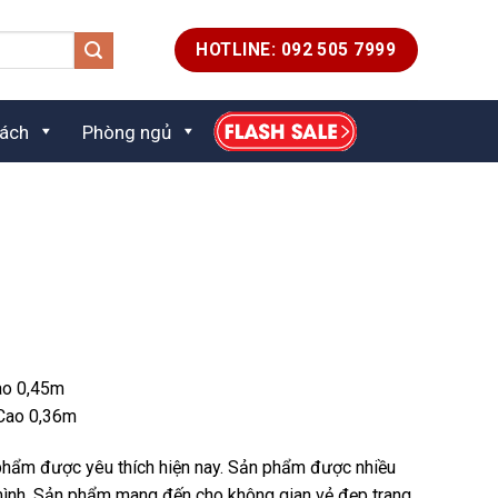
HOTLINE: 092 505 7999
ách
Phòng ngủ
n
ao 0,45m
 Cao 0,36m
00.000 ₫.
 phẩm được yêu thích hiện nay. Sản phẩm được nhiều
 mình. Sản phẩm mang đến cho không gian vẻ đẹp trang