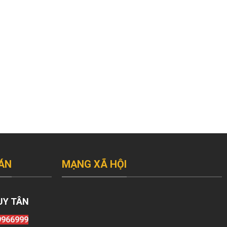
ÁN
MẠNG XÃ HỘI
UY TÂN
9966999