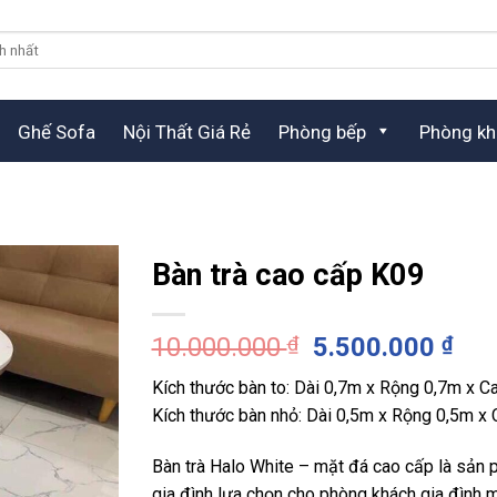
Ghế Sofa
Nội Thất Giá Rẻ
Phòng bếp
Phòng kh
Bàn trà cao cấp K09
Giá
Giá
10.000.000
₫
5.500.000
₫
gốc
hiệ
Kích thước bàn to: Dài 0,7m x Rộng 0,7m x C
là:
tại
Kích thước bàn nhỏ: Dài 0,5m x Rộng 0,5m x
10.000.000 ₫.
là:
5.5
Bàn trà Halo White – mặt đá cao cấp là sản
gia đình lựa chọn cho phòng khách gia đình