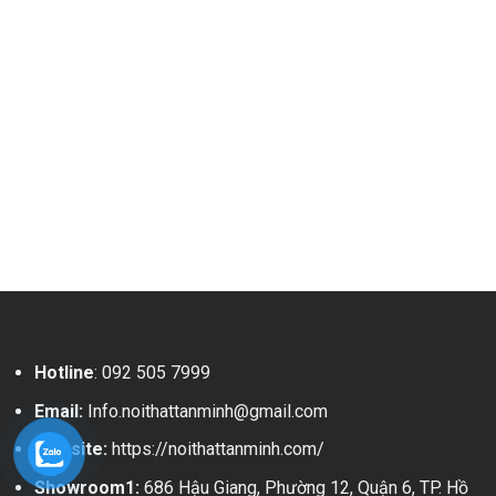
Hotline
:
092 505 7999
Email:
Info.noithattanminh@gmail.com
Website:
https://noithattanminh.com/
Showroom1:
686 Hậu Giang, Phường 12, Quận 6, TP. Hồ