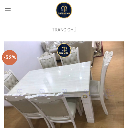
Skip
to
content
TRANG CHỦ
-52%