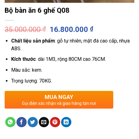
Bộ bàn ăn 6 ghế Q08
Giá
Giá
35.000.000
₫
16.800.000
₫
gốc
hiện
Chất liệu sản phẩm
: gỗ tự nhiên, mặt đá cao cấp, nhựa
là:
tại
ABS.
35.000.000 ₫.
là:
16.800.000 ₫
Kích thước
: dài 1M3, rộng 80CM cao 76CM.
Màu sắc: kem.
Trọng lượng: 70KG.
MUA NGAY
Gọi điện xác nhận và giao hàng tận nơi