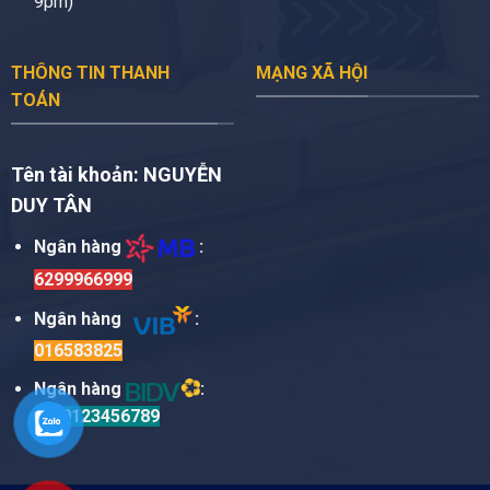
9pm)
THÔNG TIN THANH
MẠNG XÃ HỘI
TOÁN
Tên tài khoản:
NGUYỄN
DUY TÂN
Ngân hàng
:
6299966999
Ngân hàng
:
016583825
Ngân hàng
:
TM0123456789