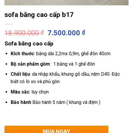
sofa băng cao cấp b17
Giá
Giá
18.900.000
₫
7.500.000
₫
gốc
hiện
Sofa băng cao cấp
là:
tại
18.900.000 ₫.
là:
Kích thước
: băng dài 2,2mx 0,9m, ghế đôn 40cm
7.500.000 ₫.
Bộ sản phẩm gồm
: 1 băng và 1 ghế đôn
Chất liệu
: da nhập khẩu, khung gỗ dầu, nệm D40. Đặc
biệt có lò xo và phủ gòn
Màu sắc
: tùy chọn
Bảo hành
Bảo hành 5 năm ( khung và đệm )
MUA NGAY