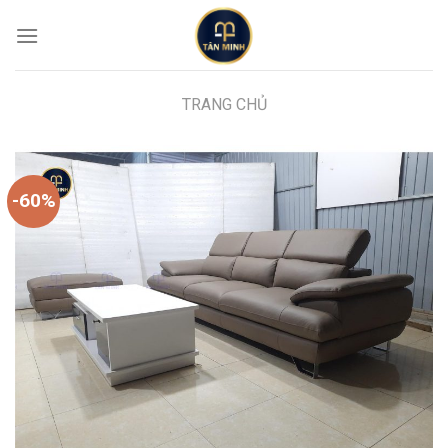
Skip
to
content
TRANG CHỦ
-60%