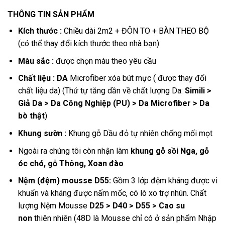
gốc
hiện
THÔNG TIN SẢN PHẨM
là:
tại
12.000.000 ₫.
là:
Kích thước
:
Chiều dài 2m2 + ĐÔN TO + BÀN THEO BỘ
9.800.000 ₫.
(có thể thay đổi kích thước theo nhà bạn)
Màu sắc :
được chọn màu theo yêu cầu
Chất liệu : DA
Microfiber xóa bút mực ( được thay đổi
chất liệu da) (Thứ tự tăng dần về chất lượng Da:
Simili >
Giả Da > Da Công Nghiệp (PU) > Da Microfiber > Da
bò thật
)
Khung sườn :
Khung gỗ Dầu đỏ tự nhiên chống mối mọt
Ngoài ra chúng tôi còn nhận làm
khung gỗ sồi Nga, gỗ
óc chó, gỗ Thông, Xoan đào
Nệm (đệm) mousse D55:
Gồm 3 lớp đệm kháng được vi
khuẩn và kháng được nấm mốc, có lò xo trợ nhún. Chất
lượng Nệm Mousse
D25 > D40 > D55 > Cao su
non
thiên nhiên (48D là Mousse chỉ có ở sản phẩm Nhập