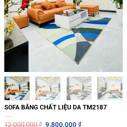
SOFA BĂNG CHẤT LIỆU DA TM2187
Giá
Giá
12.000.000
₫
9.800.000
₫