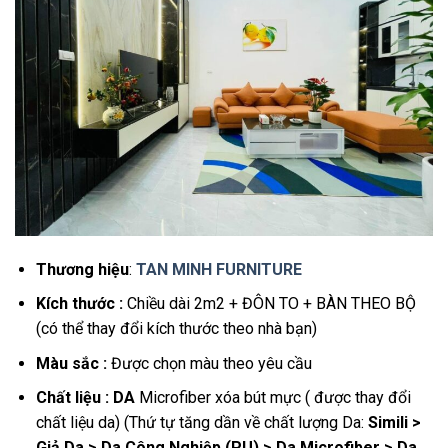
Thương hiệu
:
TAN MINH FURNITURE
Kích thước
:
Chiều dài 2m2 + ĐÔN TO + BÀN THEO BỘ
(có thể thay đổi kích thước theo nhà bạn)
Màu sắc :
Được chọn màu theo yêu cầu
Chất liệu : DA
Microfiber xóa bút mực ( được thay đổi
chất liệu da) (Thứ tự tăng dần về chất lượng Da:
Simili >
Giả Da > Da Công Nghiệp (PU) > Da Microfiber > Da