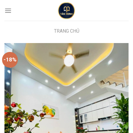
Skip
to
content
TRANG CHỦ
-18%