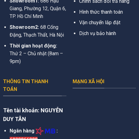
Showroom1:
686 Hậu
Chính sách đổi trả hàng
Giang, Phường 12, Quận 6,
Hình thức thanh toán
TP. Hồ Chí Minh
Vận chuyển lắp đặt
Showroom2:
68 Cống
Dịch vụ bảo hành
Đặng, Thạch Thất, Hà Nội
Thời gian hoạt động:
Thứ 2 – Chủ nhật (8am –
9pm)
THÔNG TIN THANH
MẠNG XÃ HỘI
TOÁN
Tên tài khoản:
NGUYỄN
DUY TÂN
Ngân hàng
: