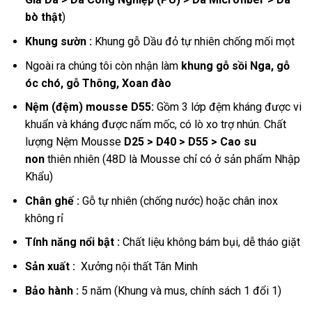
bò thật
)
Khung sườn :
Khung gỗ Dầu đỏ tự nhiên chống mối mọt
Ngoài ra chúng tôi còn nhận làm
khung gỗ sồi Nga, gỗ
óc chó, gỗ Thông, Xoan đào
Nệm (đệm) mousse D55:
Gồm 3 lớp đệm kháng được vi
khuẩn và kháng được nấm mốc, có lò xo trợ nhún. Chất
lượng Nệm Mousse
D25 > D40 > D55 > Cao su
non
thiên nhiên (48D là Mousse chỉ có ở sản phẩm Nhập
Khẩu)
Chân ghế :
Gỗ tự nhiên (chống nước) hoặc chân inox
không rỉ
Tính năng nổi bật :
Chất liệu không bám bụi, dễ tháo giặt
Sản xuất :
Xưởng nội thất Tân Minh
Bảo hành :
5 năm (Khung và mus, chính sách 1 đổi 1)