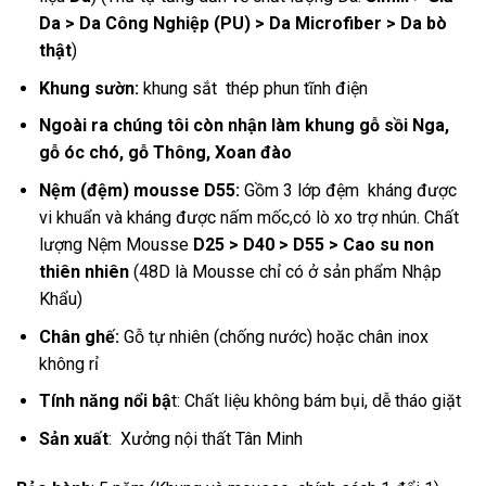
Da > Da Công Nghiệp (PU) > Da Microfiber > Da bò
thật
)
Khung sườn:
khung sắt thép phun tĩnh điện
Ngoài ra chúng tôi còn nhận làm khung gỗ sồi Nga,
gỗ óc chó, gỗ Thông, Xoan đào
Nệm (đệm) mousse D55:
Gồm 3 lớp đệm kháng được
vi khuẩn và kháng được nấm mốc,có lò xo trợ nhún. Chất
lượng Nệm Mousse
D25 > D40 > D55 > Cao su non
thiên nhiên
(48D là Mousse chỉ có ở sản phẩm Nhập
Khẩu)
Chân ghế:
Gỗ tự nhiên (chống nước) hoặc chân inox
không rỉ
Tính năng nổi bậ
t: Chất liệu không bám bụi, dễ tháo giặt
Sản xuất
:
Xưởng nội thất Tân Minh