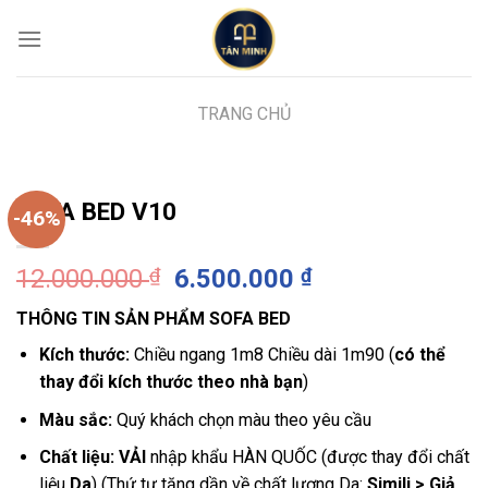
Skip
to
content
TRANG CHỦ
SOFA BED V10
-46%
Giá
Giá
12.000.000
₫
6.500.000
₫
gốc
hiện
THÔNG TIN SẢN PHẨM SOFA BED
là:
tại
12.000.000 ₫.
là:
Kích thước:
Chiều ngang 1m8 Chiều dài 1m90 (
có thể
6.500.000 ₫.
thay đổi kích thước theo nhà bạn
)
Màu sắc:
Quý khách chọn màu theo yêu cầu
Chất liệu: VẢI
nhập khẩu HÀN QUỐC (được thay đổi chất
liệu
Da
) (Thứ tự tăng dần về chất lượng Da:
Simili > Giả