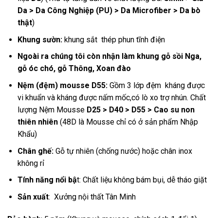
Da > Da Công Nghiệp (PU) > Da Microfiber > Da bò
thật
)
Khung sườn:
khung sắt thép phun tĩnh điện
Ngoài ra chúng tôi còn nhận làm khung gỗ sồi Nga,
gỗ óc chó, gỗ Thông, Xoan đào
Nệm (đệm) mousse D55:
Gồm 3 lớp đệm kháng được
vi khuẩn và kháng được nấm mốc,có lò xo trợ nhún. Chất
lượng Nệm Mousse
D25 > D40 > D55 > Cao su non
thiên nhiên
(48D là Mousse chỉ có ở sản phẩm Nhập
Khẩu)
Chân ghế:
Gỗ tự nhiên (chống nước) hoặc chân inox
không rỉ
Tính năng nổi bậ
t: Chất liệu không bám bụi, dễ tháo giặt
Sản xuất
:
Xưởng nội thất Tân Minh