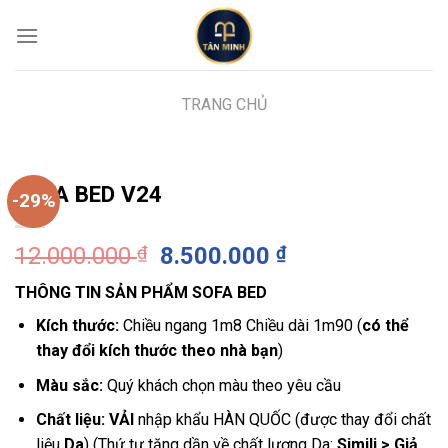
Skip
to
content
TRANG CHỦ
SOFA BED V24
-29%
Giá
Giá
12.000.000
₫
8.500.000
₫
gốc
hiện
THÔNG TIN SẢN PHẨM SOFA BED
là:
tại
12.000.000 ₫.
là:
Kích thước:
Chiều ngang 1m8 Chiều dài 1m90 (
có thể
8.500.000 ₫.
thay đổi kích thước theo nhà bạn
)
Màu sắc:
Quý khách chọn màu theo yêu cầu
Chất liệu: VẢI
nhập khẩu HÀN QUỐC (được thay đổi chất
liệu
Da
) (Thứ tự tăng dần về chất lượng Da:
Simili > Giả