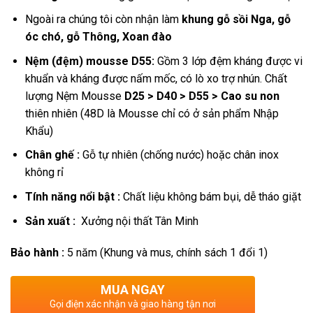
Ngoài ra chúng tôi còn nhận làm
khung gỗ sồi Nga, gỗ
óc chó, gỗ Thông, Xoan đào
Nệm (đệm) mousse D55:
Gồm 3 lớp đệm kháng được vi
khuẩn và kháng được nấm mốc, có lò xo trợ nhún.
Chất
lượng Nệm Mousse
D25 > D40 > D55 > Cao su non
thiên nhiên (48D là Mousse chỉ có ở sản phẩm Nhập
Khẩu)
Chân ghế :
Gỗ tự nhiên (chống nước) hoặc chân inox
không rỉ
Tính năng nổi bật :
Chất liệu không bám bụi, dễ tháo giặt
Sản xuất :
Xưởng nội thất Tân Minh
Bảo hành :
5 năm (Khung và mus, chính sách 1 đổi 1)
MUA NGAY
Gọi điện xác nhận và giao hàng tận nơi