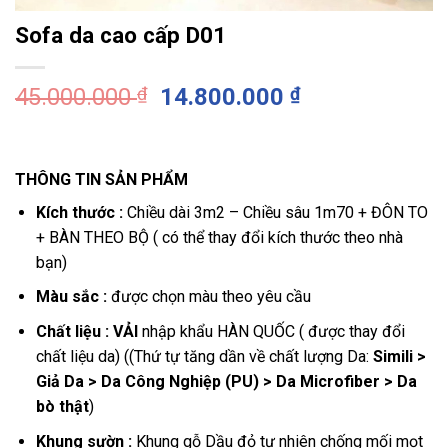
Sofa da cao cấp D01
Giá
Giá
45.000.000
₫
14.800.000
₫
gốc
hiện
là:
tại
45.000.000 ₫.
là:
THÔNG TIN SẢN PHẨM
14.800.000 ₫
Kích thước
:
Chiều dài 3m2 – Chiều sâu 1m70 + ĐÔN TO
+ BÀN THEO BỘ ( có thể thay đổi kích thước theo nhà
bạn)
Màu sắc :
được chọn màu theo yêu cầu
Chất liệu : VẢI
nhập khẩu HÀN QUỐC ( được thay đổi
chất liệu da) (
(
Thứ tự tăng dần về chất lượng Da:
Simili >
Giả Da > Da Công Nghiệp (PU) > Da Microfiber > Da
bò thật
)
Khung sườn :
Khung gỗ Dầu đỏ tự nhiên chống mối mọt