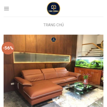
Skip
to
content
TRANG CHỦ
-56%