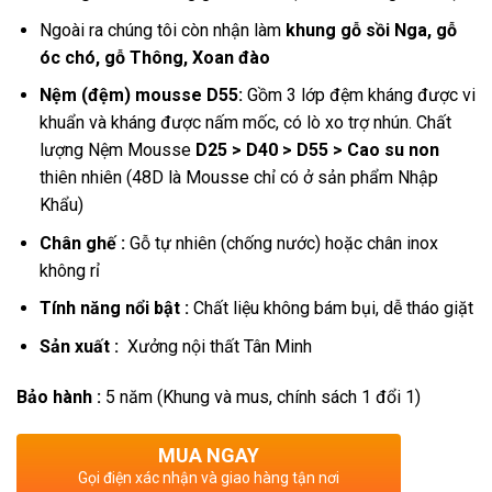
Ngoài ra chúng tôi còn nhận làm
khung gỗ sồi Nga, gỗ
óc chó, gỗ Thông, Xoan đào
Nệm (đệm) mousse D55:
Gồm 3 lớp đệm kháng được vi
khuẩn và kháng được nấm mốc, có lò xo trợ nhún.
Chất
lượng Nệm Mousse
D25 > D40 > D55 > Cao su non
thiên nhiên (48D là Mousse chỉ có ở sản phẩm Nhập
Khẩu)
Chân ghế :
Gỗ tự nhiên (chống nước) hoặc chân inox
không rỉ
Tính năng nổi bật :
Chất liệu không bám bụi, dễ tháo giặt
Sản xuất :
Xưởng nội thất Tân Minh
Bảo hành :
5 năm (Khung và mus, chính sách 1 đổi 1)
MUA NGAY
Gọi điện xác nhận và giao hàng tận nơi