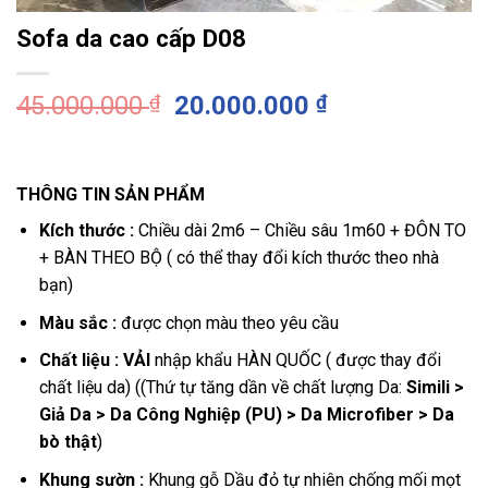
Sofa da cao cấp D08
Giá
Giá
45.000.000
₫
20.000.000
₫
gốc
hiện
là:
tại
45.000.000 ₫.
là:
THÔNG TIN SẢN PHẨM
20.000.000 ₫
Kích thước
:
Chiều dài 2m6 – Chiều sâu 1m60 + ĐÔN TO
+ BÀN THEO BỘ ( có thể thay đổi kích thước theo nhà
bạn)
Màu sắc :
được chọn màu theo yêu cầu
Chất liệu : VẢI
nhập khẩu HÀN QUỐC ( được thay đổi
chất liệu da) (
(
Thứ tự tăng dần về chất lượng Da:
Simili >
Giả Da > Da Công Nghiệp (PU) > Da Microfiber > Da
bò thật
)
Khung sườn :
Khung gỗ Dầu đỏ tự nhiên chống mối mọt