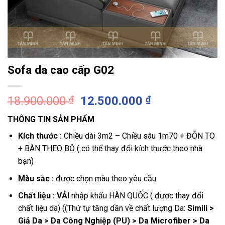
Sofa da cao cấp G02
Giá
Giá
18.900.000
₫
12.500.000
₫
gốc
hiện
THÔNG TIN SẢN PHẨM
là:
tại
18.900.000 ₫.
là:
Kích thước
:
Chiều dài 3m2 – Chiều sâu 1m70 + ĐÔN TO
12.500.000 ₫
+ BÀN THEO BỘ ( có thể thay đổi kích thước theo nhà
bạn)
Màu sắc :
được chọn màu theo yêu cầu
Chất liệu : VẢI
nhập khẩu HÀN QUỐC ( được thay đổi
chất liệu da) (
(
Thứ tự tăng dần về chất lượng Da:
Simili >
Giả Da > Da Công Nghiệp (PU) > Da Microfiber > Da