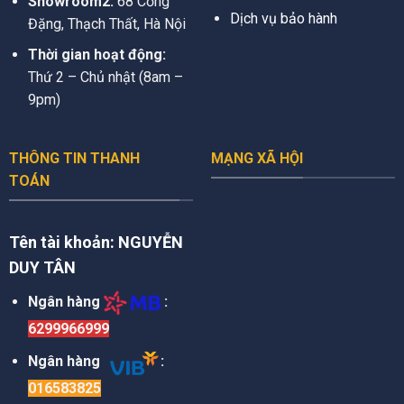
Showroom2:
68 Cống
Dịch vụ bảo hành
Đặng, Thạch Thất, Hà Nội
Thời gian hoạt động:
Thứ 2 – Chủ nhật (8am –
9pm)
THÔNG TIN THANH
MẠNG XÃ HỘI
TOÁN
Tên tài khoản:
NGUYỄN
DUY TÂN
Ngân hàng
:
6299966999
Ngân hàng
:
016583825