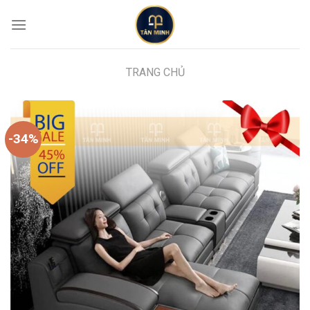
Skip
to
content
TRANG CHỦ
-34%