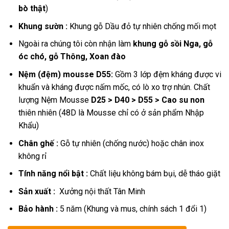
bò thật
)
Khung sườn :
Khung gỗ Dầu đỏ tự nhiên chống mối mọt
Ngoài ra chúng tôi còn nhận làm
khung gỗ sồi Nga, gỗ
óc chó, gỗ Thông, Xoan đào
Nệm (đệm) mousse D55:
Gồm 3 lớp đệm kháng được vi
khuẩn và kháng được nấm mốc, có lò xo trợ nhún.
Chất
lượng Nệm Mousse
D25 > D40 > D55 > Cao su non
thiên nhiên (48D là Mousse chỉ có ở sản phẩm Nhập
Khẩu)
Chân ghế :
Gỗ tự nhiên (chống nước) hoặc chân inox
không rỉ
Tính năng nổi bật :
Chất liệu không bám bụi, dễ tháo giặt
Sản xuất :
Xưởng nội thất Tân Minh
Bảo hành :
5 năm (Khung và mus, chính sách 1 đổi 1)