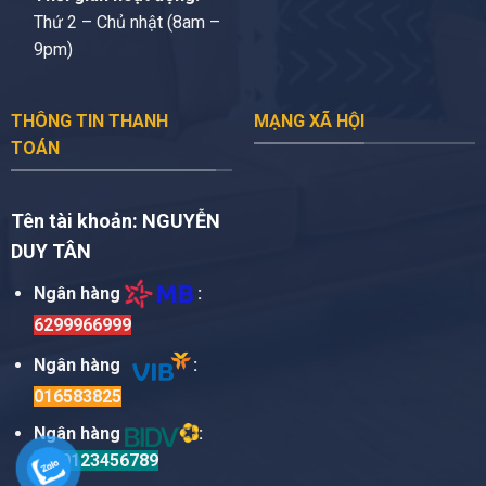
Thứ 2 – Chủ nhật (8am –
9pm)
THÔNG TIN THANH
MẠNG XÃ HỘI
TOÁN
Tên tài khoản:
NGUYỄN
DUY TÂN
Ngân hàng
:
6299966999
Ngân hàng
:
016583825
Ngân hàng
:
TM0123456789