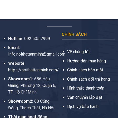
CHÍNH SÁCH
Hotline
:
092 505 7999
Email:
Về chúng tôi
Info.noithattanminh@gmail.com
Hướng dẫn mua hàng
Website:
https://noithattanminh.com/
Chính sách bảo mật
Showroom1:
686 Hậu
Chính sách đổi trả hàng
Giang, Phường 12, Quận 6,
Hình thức thanh toán
TP. Hồ Chí Minh
Vận chuyển lắp đặt
Showroom2:
68 Cống
Dịch vụ bảo hành
Đặng, Thạch Thất, Hà Nội
Thời gian hoạt động: