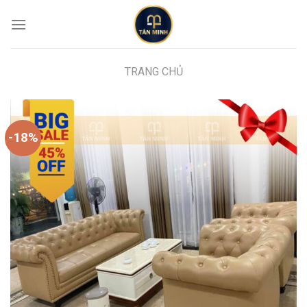
Skip
to
content
TRANG CHỦ
-18%