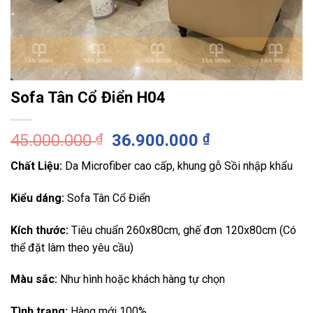
Sofa Tân Cổ Điển H04
Giá
Giá
45.000.000
₫
36.900.000
₫
gốc
hiện
Chất Liệu:
Da Microfiber cao cấp, khung gỗ Sồi nhập khẩu
là:
tại
45.000.000 ₫.
là:
Kiểu dáng:
Sofa Tân Cổ Điển
36.900.000 ₫
Kích thước:
Tiêu chuẩn 260x80cm, ghế đơn 120x80cm (Có
thể đặt làm theo yêu cầu)
Màu sắc:
Như hình hoặc khách hàng tự chọn
Tình trạng:
Hàng mới 100%.