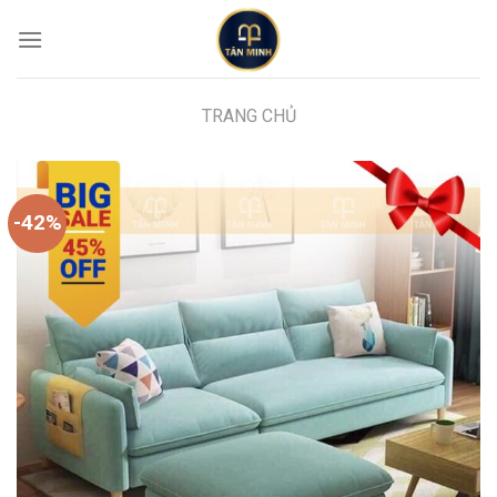
Skip
to
content
TRANG CHỦ
-42%