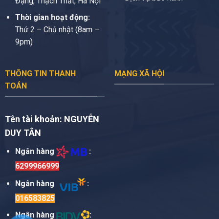
Đặng, Thạch Thất, Hà Nội
Thời gian hoạt động:
Thứ 2 – Chủ nhật (8am –
9pm)
THÔNG TIN THANH
MẠNG XÃ HỘI
TOÁN
Tên tài khoản:
NGUYỄN
DUY TÂN
Ngân hàng
:
6299966999
Ngân hàng
:
016583825
Ngân hàng
: