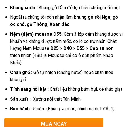
Khung sườn :
Khung gỗ Dầu đỏ tự nhiên chống mối mọt
Ngoài ra chúng tôi còn nhận làm
khung gỗ sồi Nga, gỗ
óc chó, gỗ Thông, Xoan đào
Nệm (đệm) mousse D55:
Gồm 3 lớp đệm kháng được vi
khuẩn và kháng được nấm mốc, có lò xo trợ nhún.
Chất
lượng Nệm Mousse
D25 > D40 > D55 > Cao su non
thiên nhiên (48D là Mousse chỉ có ở sản phẩm Nhập
Khẩu)
Chân ghế :
Gỗ tự nhiên (chống nước) hoặc chân inox
không rỉ
Tính năng nổi bật :
Chất liệu không bám bụi, dễ tháo giặt
Sản xuất :
Xưởng nội thất Tân Minh
Bảo hành :
5 năm (Khung và mus, chính sách 1 đổi 1)
MUA NGAY