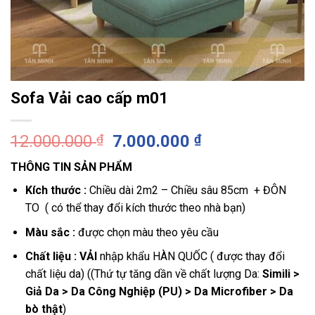
Sofa Vải cao cấp m01
Giá
Giá
12.000.000
₫
7.000.000
₫
gốc
hiện
THÔNG TIN SẢN PHẨM
là:
tại
12.000.000 ₫.
là:
Kích thước
:
Chiều dài 2m2 – Chiều sâu 85cm + ĐÔN
7.000.000 ₫.
TO ( có thể thay đổi kích thước theo nhà bạn)
Màu sắc :
được chọn màu theo yêu cầu
Chất liệu : VẢI
nhập khẩu HÀN QUỐC ( được thay đổi
chất liệu da) (
(
Thứ tự tăng dần về chất lượng Da:
Simili >
Giả Da > Da Công Nghiệp (PU) > Da Microfiber > Da
bò thật
)