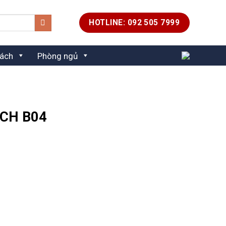
HOTLINE: 092 505 7999
ách
Phòng ngủ
CH B04
₫.