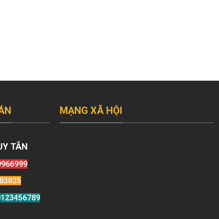
ÁN
MẠNG XÃ HỘI
UY TÂN
9966999
83825
123456789