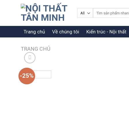
Skip
to
Tìm
kiếm:
content
Trang chủ
Về chúng tôi
Kiến trúc - Nội thất
TRANG CHỦ
-25%