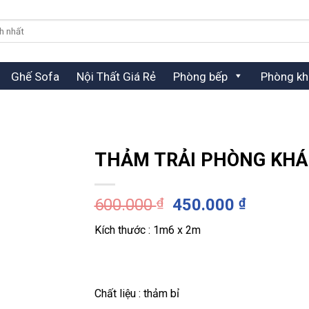
Ghế Sofa
Nội Thất Giá Rẻ
Phòng bếp
Phòng kh
THẢM TRẢI PHÒNG KHÁ
Giá
Giá
600.000
₫
450.000
₫
gốc
hiện
Kích thước : 1m6 x 2m
là:
tại
600.000 ₫.
là:
450.000 
Chất liệu : thảm bỉ