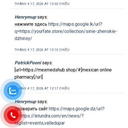
THÁNG 4 17, 2026 AT 12:02 CHIỀU
Henrymup
says:
нажмите здесь
https://maps.google.lk/url?
q=https://yourfate.store/collection/sinie-zhenskie-
dzhinsy/
THÁNG 4 17, 2026 AT 12:15 CHIỀU
PatrickPooni
says:
[url=https://mexmedshub.shop/#]mexican online
pharmacy[/url]
THÁNG 4 17, 2026 AT 12:17 CHIỀU
Henrymup
says:
проверить сайт
https://maps.google.dz/url?
q=https://letundra.com/en/news/?
taglist=events,valledupar