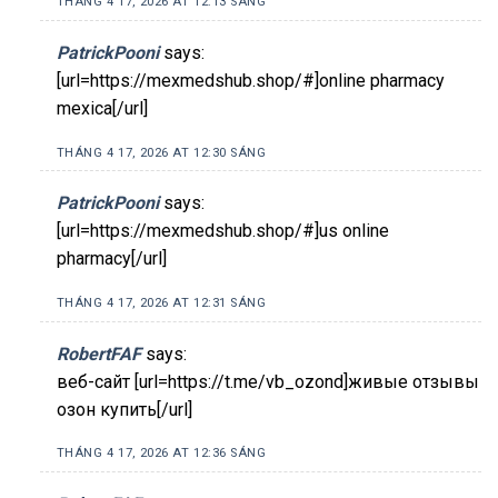
THÁNG 4 17, 2026 AT 12:13 SÁNG
PatrickPooni
says:
[url=https://mexmedshub.shop/#]online pharmacy
mexica[/url]
THÁNG 4 17, 2026 AT 12:30 SÁNG
PatrickPooni
says:
[url=https://mexmedshub.shop/#]us online
pharmacy[/url]
THÁNG 4 17, 2026 AT 12:31 SÁNG
RobertFAF
says:
веб-сайт [url=https://t.me/vb_ozond]живые отзывы
озон купить[/url]
THÁNG 4 17, 2026 AT 12:36 SÁNG