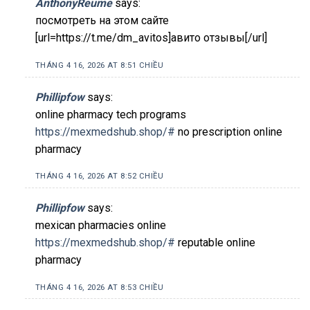
AnthonyReume
says:
посмотреть на этом сайте
[url=https://t.me/dm_avitos]авито отзывы[/url]
THÁNG 4 16, 2026 AT 8:51 CHIỀU
Phillipfow
says:
online pharmacy tech programs
https://mexmedshub.shop/#
no prescription online
pharmacy
THÁNG 4 16, 2026 AT 8:52 CHIỀU
Phillipfow
says:
mexican pharmacies online
https://mexmedshub.shop/#
reputable online
pharmacy
THÁNG 4 16, 2026 AT 8:53 CHIỀU