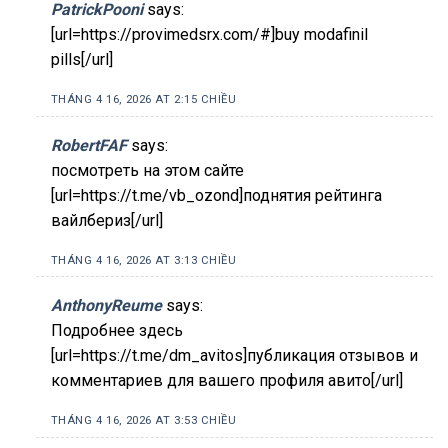
PatrickPooni
says:
[url=https://provimedsrx.com/#]buy modafinil
pills[/url]
THÁNG 4 16, 2026 AT 2:15 CHIỀU
RobertFAF
says:
посмотреть на этом сайте
[url=https://t.me/vb_ozond]поднятия рейтинга
вайлбериз[/url]
THÁNG 4 16, 2026 AT 3:13 CHIỀU
AnthonyReume
says:
Подробнее здесь
[url=https://t.me/dm_avitos]публикация отзывов и
комментариев для вашего профиля авито[/url]
THÁNG 4 16, 2026 AT 3:53 CHIỀU