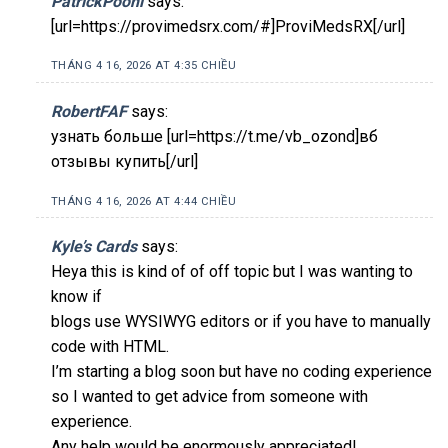
PatrickPooni
says:
[url=https://provimedsrx.com/#]ProviMedsRX[/url]
THÁNG 4 16, 2026 AT 4:35 CHIỀU
RobertFAF
says:
узнать больше [url=https://t.me/vb_ozond]вб
отзывы купить[/url]
THÁNG 4 16, 2026 AT 4:44 CHIỀU
Kyle’s Cards
says:
Heya this is kind of of off topic but I was wanting to
know if
blogs use WYSIWYG editors or if you have to manually
code with HTML.
I’m starting a blog soon but have no coding experience
so I wanted to get advice from someone with
experience.
Any help would be enormously appreciated!