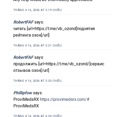
THÁNG 4 16, 2026 AT 5:19 CHIỀU
RobertFAF
says:
читать [url=https://t.me/vb_ozond]поднятия
рейтинга озон[/url]
THÁNG 4 16, 2026 AT 5:21 CHIỀU
RobertFAF
says:
продолжить [url=https://t.me/vb_ozond/]сервис
отзывов озон[/url]
THÁNG 4 16, 2026 AT 5:33 CHIỀU
Phillipfow
says:
ProviMedsRX
https://provimedsrx.com/#
ProviMedsRX
THÁNG 4 16, 2026 AT 6:20 CHIỀU