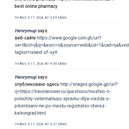
best online pharmacy
THÁNG 4 17, 2026 AT 3:59 SÁNG
Henrymup
says:
веб-сайте
https://www.google.com.gh/url?
sa=t&rct=j&q=&esrc=s&source=web&cd=1&cad=rja&ved=
taglist=island-of-sylt
THÁNG 4 17, 2026 AT 4:00 SÁNG
Henrymup
says:
опубликовано здесь
http://images.google.gp/url?
q=https://travelanswer.ru/questions/mozhno-li-
poluchity-veterinarnuyu-spravku-dlya-viezda-s-
pitomtsami-ne-po-mestu-registratsii-cherez-
kaliningrad.html
THÁNG 4 17, 2026 AT 4:27 SÁNG