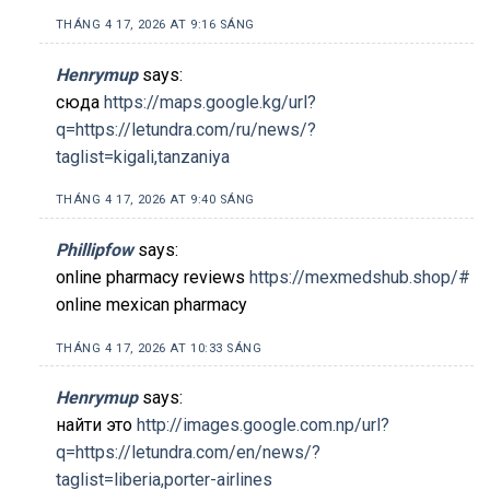
THÁNG 4 17, 2026 AT 9:16 SÁNG
Henrymup
says:
сюда
https://maps.google.kg/url?
q=https://letundra.com/ru/news/?
taglist=kigali,tanzaniya
THÁNG 4 17, 2026 AT 9:40 SÁNG
Phillipfow
says:
online pharmacy reviews
https://mexmedshub.shop/#
online mexican pharmacy
THÁNG 4 17, 2026 AT 10:33 SÁNG
Henrymup
says:
найти это
http://images.google.com.np/url?
q=https://letundra.com/en/news/?
taglist=liberia,porter-airlines