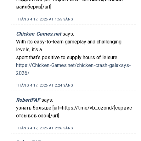
вайлбериз[/url]
THÁNG 4 17, 2026 AT 1:55 SÁNG
Chicken-Games.net
says:
With its easy-to-learn gameplay and challenging
levels, it’s a
sport that’s positive to supply hours of leisure.
https://Chicken-Games.net/chicken-crash-galaxsys-
2026/
THÁNG 4 17, 2026 AT 2:24 SÁNG
RobertFAF
says:
узнать больше [url=https://t.me/vb_ozond/]сервис
отзывов озон[/url]
THÁNG 4 17, 2026 AT 2:26 SÁNG