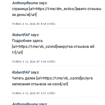
AnthonyReume
says:
страница [url=https://t.me/dm_avitos/]авито отзывы
за деньги[/url]
THÁNG 4 16, 2026 AT 8:58 CHIỀU
RobertFAF
says:
Подробнее здесь
[url=https://t.me/vb_ozond]накрутка отзывов вб
тг[/url]
THÁNG 4 16, 2026 AT 9:04 CHIỀU
RobertFAF
says:
Читать далее [url=https://t.me/vb_ozond]услуга
написания отзывов на озон[/url]
THÁNG 4 16, 2026 AT 9:07 CHIỀU
AnthonyReume
says: