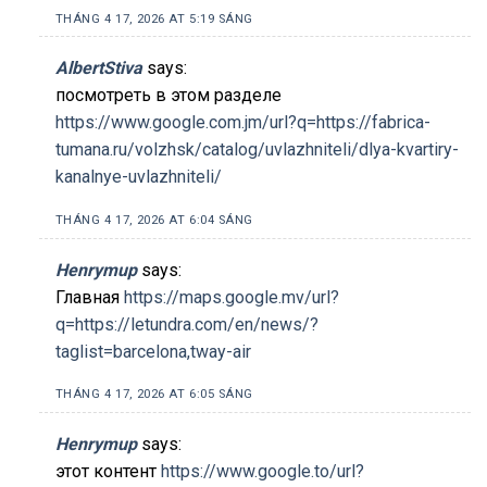
THÁNG 4 17, 2026 AT 5:19 SÁNG
AlbertStiva
says:
посмотреть в этом разделе
https://www.google.com.jm/url?q=https://fabrica-
tumana.ru/volzhsk/catalog/uvlazhniteli/dlya-kvartiry-
kanalnye-uvlazhniteli/
THÁNG 4 17, 2026 AT 6:04 SÁNG
Henrymup
says:
Главная
https://maps.google.mv/url?
q=https://letundra.com/en/news/?
taglist=barcelona,tway-air
THÁNG 4 17, 2026 AT 6:05 SÁNG
Henrymup
says:
этот контент
https://www.google.to/url?