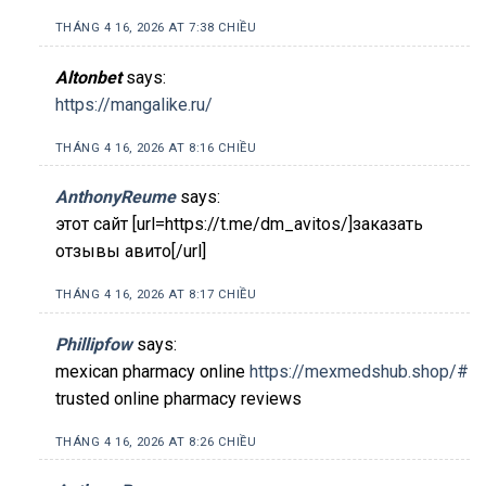
THÁNG 4 16, 2026 AT 7:38 CHIỀU
Altonbet
says:
https://mangalike.ru/
THÁNG 4 16, 2026 AT 8:16 CHIỀU
AnthonyReume
says:
этот сайт [url=https://t.me/dm_avitos/]заказать
отзывы авито[/url]
THÁNG 4 16, 2026 AT 8:17 CHIỀU
Phillipfow
says:
mexican pharmacy online
https://mexmedshub.shop/#
trusted online pharmacy reviews
THÁNG 4 16, 2026 AT 8:26 CHIỀU