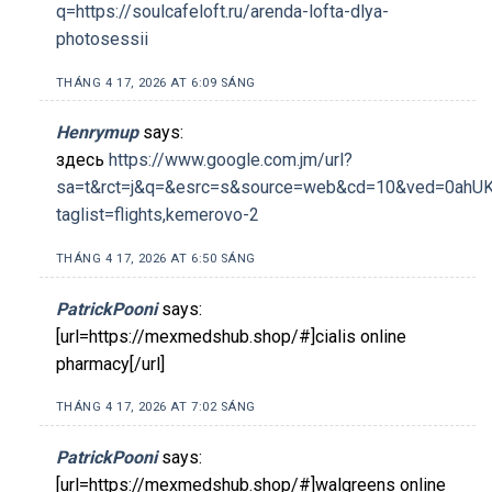
q=https://soulcafeloft.ru/arenda-lofta-dlya-
photosessii
THÁNG 4 17, 2026 AT 6:09 SÁNG
Henrymup
says:
здесь
https://www.google.com.jm/url?
sa=t&rct=j&q=&esrc=s&source=web&cd=10&ved=0ahU
taglist=flights,kemerovo-2
THÁNG 4 17, 2026 AT 6:50 SÁNG
PatrickPooni
says:
[url=https://mexmedshub.shop/#]cialis online
pharmacy[/url]
THÁNG 4 17, 2026 AT 7:02 SÁNG
PatrickPooni
says:
[url=https://mexmedshub.shop/#]walgreens online