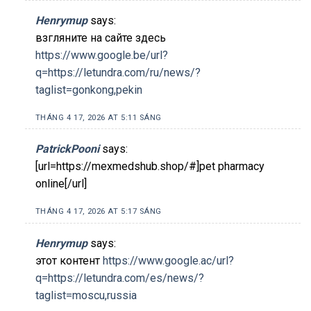
Henrymup
says:
взгляните на сайте здесь
https://www.google.be/url?
q=https://letundra.com/ru/news/?
taglist=gonkong,pekin
THÁNG 4 17, 2026 AT 5:11 SÁNG
PatrickPooni
says:
[url=https://mexmedshub.shop/#]pet pharmacy
online[/url]
THÁNG 4 17, 2026 AT 5:17 SÁNG
Henrymup
says:
этот контент
https://www.google.ac/url?
q=https://letundra.com/es/news/?
taglist=moscu,russia