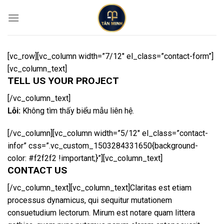
Skip
to
content
[vc_row][vc_column width=”7/12″ el_class=”contact-form”]
[vc_column_text]
TELL US YOUR PROJECT
[/vc_column_text]
Lỗi:
Không tìm thấy biểu mẫu liên hệ.
[/vc_column][vc_column width=”5/12″ el_class=”contact-
infor” css=”.vc_custom_1503284331650{background-
color: #f2f2f2 !important;}”][vc_column_text]
CONTACT US
[/vc_column_text][vc_column_text]Claritas est etiam
processus dynamicus, qui sequitur mutationem
consuetudium lectorum. Mirum est notare quam littera