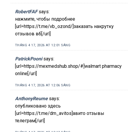
RobertFAF
says:
нажмите, чтобы подробнее
[url=https://t.me/vb_ozond/]заказать накрутку
отзывов вб[/url]
THÁNG 4 17, 2026 AT 12:01 SÁNG
PatrickPooni
says:
[url=https://mexmedshub.shop/#]walmart pharmacy
online[/url]
THÁNG 4 17, 2026 AT 12:06 SÁNG
AnthonyReume
says:
опубликовано здесь
[url=https://t.me/dm_avitos]авито отзывы
телеграм[/url]