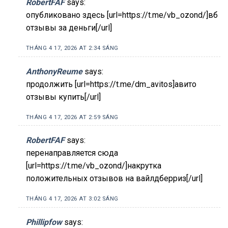
RobertFAF
says:
опубликовано здесь [url=https://t.me/vb_ozond/]вб
отзывы за деньги[/url]
THÁNG 4 17, 2026 AT 2:34 SÁNG
AnthonyReume
says:
продолжить [url=https://t.me/dm_avitos]авито
отзывы купить[/url]
THÁNG 4 17, 2026 AT 2:59 SÁNG
RobertFAF
says:
перенаправляется сюда
[url=https://t.me/vb_ozond/]накрутка
положительных отзывов на вайлдберриз[/url]
THÁNG 4 17, 2026 AT 3:02 SÁNG
Phillipfow
says: