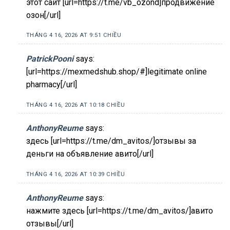
этот сайт [url=https://t.me/vb_ozond]продвижение
озон[/url]
THÁNG 4 16, 2026 AT 9:51 CHIỀU
PatrickPooni
says:
[url=https://mexmedshub.shop/#]legitimate online
pharmacy[/url]
THÁNG 4 16, 2026 AT 10:18 CHIỀU
AnthonyReume
says:
здесь [url=https://t.me/dm_avitos/]отзывы за
деньги на объявление авито[/url]
THÁNG 4 16, 2026 AT 10:39 CHIỀU
AnthonyReume
says:
нажмите здесь [url=https://t.me/dm_avitos/]авито
отзывы[/url]