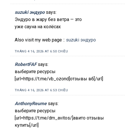
suzuki эндуро
says:
Эндуро в жару без ветра — это
уже сауна на колёсах
Also visit my web page ::
suzuki эндуро
THÁNG 4 16, 2026 AT 6:50 CHIỀU
RobertFAF
says:
выберите ресурсы
[url=https://t.me/vb_ozond]отзывы вб[/url]
THÁNG 4 16, 2026 AT 6:53 CHIỀU
AnthonyReume
says:
выберите ресурсы
[url=https://t.me/dm_avitos/]авито отзывы
купить[/url]