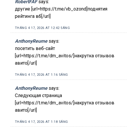
RobertFAF
says:
другие [url=https://t.me/vb_ozond]поднятия
рейтинга вб[/url]
THÁNG 4 17, 2026 AT 12:42 SÁNG
AnthonyReume
says:
посетить веб-сайт
[url=https://t.me/dm_avitos/]накрутка отзывов
авито[/url]
THÁNG 4 17, 2026 AT 1:16 SÁNG
AnthonyReume
says:
Следующая страница
[url=https://t.me/dm_avitos/]накрутка отзывов
авито[/url]
THÁNG 4 17, 2026 AT 1:18 SÁNG