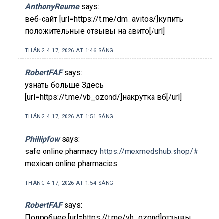
AnthonyReume
says:
веб-сайт [url=https://t.me/dm_avitos/]купить
положительные отзывы на авито[/url]
THÁNG 4 17, 2026 AT 1:46 SÁNG
RobertFAF
says:
узнать больше Здесь
[url=https://t.me/vb_ozond/]накрутка вб[/url]
THÁNG 4 17, 2026 AT 1:51 SÁNG
Phillipfow
says:
safe online pharmacy
https://mexmedshub.shop/#
mexican online pharmacies
THÁNG 4 17, 2026 AT 1:54 SÁNG
RobertFAF
says:
Подробнее [url=https://t.me/vb_ozond]отзывы