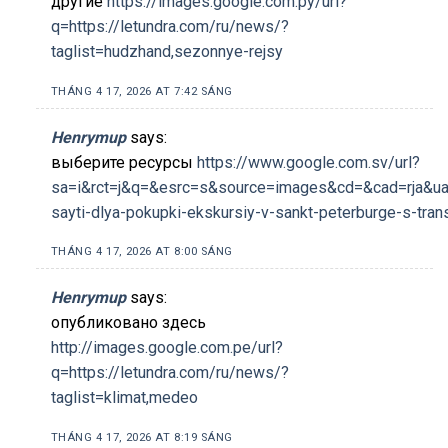
другие
https://images.google.com.py/url?
q=https://letundra.com/ru/news/?
taglist=hudzhand,sezonnye-rejsy
THÁNG 4 17, 2026 AT 7:42 SÁNG
Henrymup
says:
выберите ресурсы
https://www.google.com.sv/url?
sa=i&rct=j&q=&esrc=s&source=images&cd=&cad=rja&uac
sayti-dlya-pokupki-ekskursiy-v-sankt-peterburge-s-tr
THÁNG 4 17, 2026 AT 8:00 SÁNG
Henrymup
says:
опубликовано здесь
http://images.google.com.pe/url?
q=https://letundra.com/ru/news/?
taglist=klimat,medeo
THÁNG 4 17, 2026 AT 8:19 SÁNG