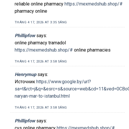
reliable online pharmacy
https://mexmedshub.shop/#
pharmacy online
THÁNG 4 17, 2026 AT 3:35 SÁNG
Phillipfow
says:
online pharmacy tramadol
https://mexmedshub.shop/#
online pharmacies
THÁNG 4 17, 2026 AT 3:58 SÁNG
Henrymup
says:
Источник
https://www.google.by/url?
sa=t&rct=j&q=&esrc=s&source=web&cd=11&ved=0CBoQFjA
naryan-mar-to-istanbul.html
THÁNG 4 17, 2026 AT 3:58 SÁNG
Phillipfow
says:
cvs online pharmacy
https://mexmedshub.shop/#