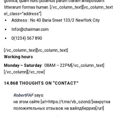
gothica, quam nunc putamus parum claram anteposuerit
litterarum formas human.
[/vc_column_text][vc_column_text
el_class=”address”]
Address : No 40 Baria Sreet 133/2 NewYork City
Infor@chairman.com
0(1234) 567 890
[/vc_column_text][vc_column_text]
Working hours
Monday – Saturday
: 08AM – 22PM[/vc_column_text]
[/vc_column][/vc_row]
14.868 THOUGHTS ON “
CONTACT
”
RobertFAF
says:
на этом сайте [url=https://t.me/vb_ozond/]накрутка
положительных отзывов на вайлдберриз[/url]