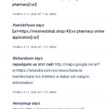
pharmacy[/url]
THÁNG 4 17, 2026 AT 7:26 SÁNG
PatrickPooni
says:
[url=https://mexmedshub.shop/#]cvs pharmacy online
application[/url]
THÁNG 4 17, 2026 AT 7:27 SÁNG
Richardsom
says:
перейдите на этот сайт
http://maps.google.rw/url?
q=https://letundra.com/es/news/belavia-
reembolsara-los-billetes-a-dubai-sin-cargos-
adicionales/
THÁNG 4 17, 2026 AT 7:27 SÁNG
Henrymup
says: