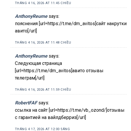
THÁNG 4 16, 2026 AT 11:45 CHIỀU
AnthonyReume
says:
пояснения [url=https://t.me/dm_avitos]сайт накрутки
авито[/url]
THÁNG 4 16, 2026 AT 11:48 CHIỀU
AnthonyReume
says:
Следующая страница
[url=https://t.me/dm_avitos]авито отзывы
телеграм[/url]
THÁNG 4 16, 2026 AT 11:59 CHIỀU
RobertFAF
says:
ссылка на сайт [url=https://t.me/vb_ozond/]отзывы
с гарантией на вайлдберриз[/url]
THÁNG 4 17, 2026 AT 12:00 SÁNG