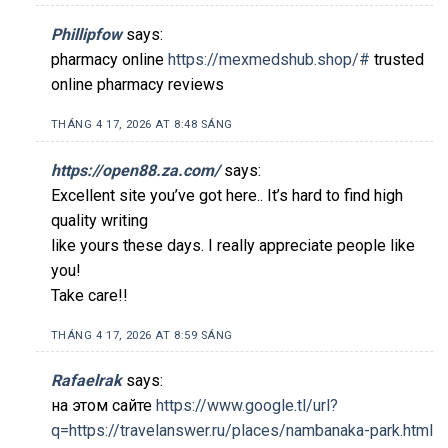
Phillipfow
says:
pharmacy online
https://mexmedshub.shop/#
trusted
online pharmacy reviews
THÁNG 4 17, 2026 AT 8:48 SÁNG
https://open88.za.com/
says:
Excellent site you’ve got here.. It’s hard to find high
quality writing
like yours these days. I really appreciate people like
you!
Take care!!
THÁNG 4 17, 2026 AT 8:59 SÁNG
Rafaelrak
says:
на этом сайте
https://www.google.tl/url?
q=https://travelanswer.ru/places/nambanaka-park.html