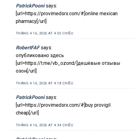
PatrickPooni
says:
[url=https://provimedsrx.com/#]online mexican
pharmacy[/url]
THÁNG 4 16, 2026 AT 4:05 CHIỀU
RobertFAF
says:
опубликовано здесь
[url=https://t.me/vb_ozond/]дешёвые отзывы
озон[/url]
THÁNG 4 16, 2026 AT 4:18 CHIỀU
PatrickPooni
says:
[url=https://provimedsrx.com/#]buy provigil
cheap[/url]
THÁNG 4 16, 2026 AT 4:34 CHIỀU