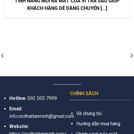
TÍNH NĂNG MỚI RA MẮT CỦA VÍ TRẢ SAU GIÚP
KHÁCH HÀNG DỄ DÀNG CHUYỂN [...]
CHÍNH SÁCH
Hotline
:
092 505 7999
Email:
Về chúng tôi
Info.noithattanminh@gmail.com
Hướng dẫn mua hàng
Website:
https://noithattanminh.com/