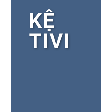
KỆ
TIVI