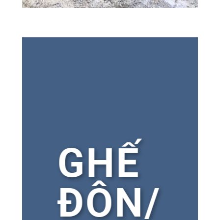
GHẾ
ĐÔN/